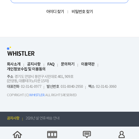
아이디 찾기
비밀번호 찾기
회사소개
공지사항
FAQ
문의하기
이용약관
개인정보수집 및 이용동의
주소
경기도 안양시 동안구 시민대로 401, 909호
(관양동, 대륭테크노타운 15차)
대표전화
02-3141-0977
발신번호
031-8040-2950
팩스
02-3141-3060
COPYRIGHT (C)
WHISTLER.
ALL RIGHTS RESERVED
공지사항
2026년 설 연휴 배송 안내