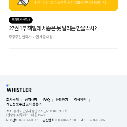
휘슬러 라이선스 등록을 위한 정보를 안내해 드립니다.
무궁무진 한국사
27권 1부 책벌레 세종은 못 말리는 만물박사?
무궁무진 한국사-27권 세종 대왕
회사소개
공지사항
FAQ
문의하기
이용약관
개인정보수집 및 이용동의
주소
경기도 안양시 동안구 시민대로 401, 909호
(관양동, 대륭테크노타운 15차)
대표전화
02-3141-0977
발신번호
031-8040-2950
팩스
02-3141-3060