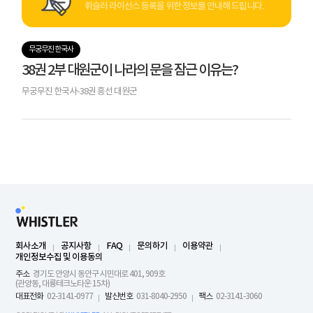
휘슬러 라이선스 등록을 위한 정보를 안내해 드립니다.
무궁무진 한국사
38권 2부 대원군이 나라의 문을 잠근 이유는?
무궁무진 한국사-38권 흥선 대원군
회사소개
공지사항
FAQ
문의하기
이용약관
개인정보수집 및 이용동의
주소
경기도 안양시 동안구 시민대로 401, 909호
(관양동, 대륭테크노타운 15차)
대표전화
02-3141-0977
발신번호
031-8040-2950
팩스
02-3141-3060