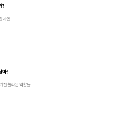
까?
힌 사연
살아!
숨겨진 놀라운 역할들