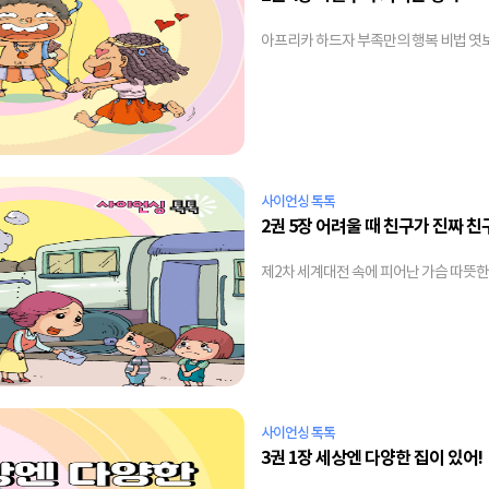
아프리카 하드자 부족만의 행복 비법 엿
사이언싱 톡톡
2권 5장 어려울 때 친구가 진짜 친
제2차 세계대전 속에 피어난 가슴 따뜻
사이언싱 톡톡
3권 1장 세상엔 다양한 집이 있어!