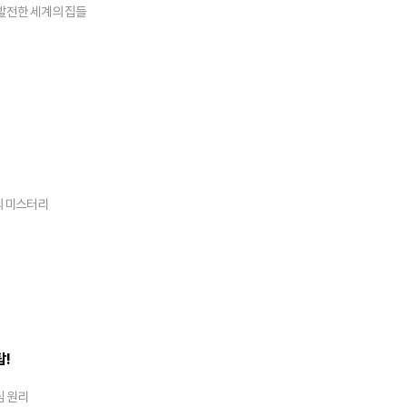
발전한 세계의 집들
의 미스터리
탑!
심 원리