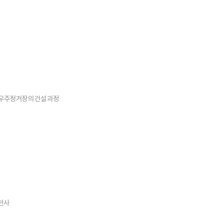
제우주정거장의 건설 과정
천사