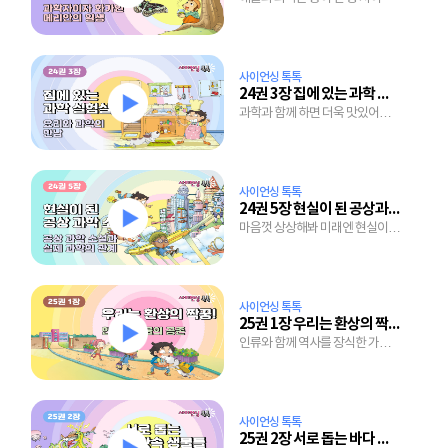
사이언싱 톡톡
24권 3장 집에 있는 과학 실험실, 부엌
과학과 함께 하면 더욱 맛있어지는
요리
사이언싱 톡톡
24권 5장 현실이 된 공상과학 소설
마음껏 상상해봐 미래엔 현실이
될거야
사이언싱 톡톡
25권 1장 우리는 환상의 짝꿍!
인류와 함께 역사를 장식한 가축
이야기
사이언싱 톡톡
25권 2장 서로 돕는 바다 속 생물들