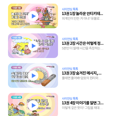
사이언싱 톡톡
13권 1장 놀라운 안티키테라 기계 장치
외계인이 만든 거 아냐? 유물로
알아보는 고대의 기술
사이언싱 톡톡
13권 2장 시간은 어떻게 정해진 걸까?
5분만 더 잘래! 시간을 측정하는
기막힌 방법
사이언싱 톡톡
13권 3장 숨겨진 메시지, 암호를 풀어라
풀테면 풀어봐! 암호의 원리와
종류 엿보기
사이언싱 톡톡
13권 4장 이야기를 알면 그림이 보인다!
이렇게 깊은 뜻이? 그림을 제대로
이해하는 간단한 방법