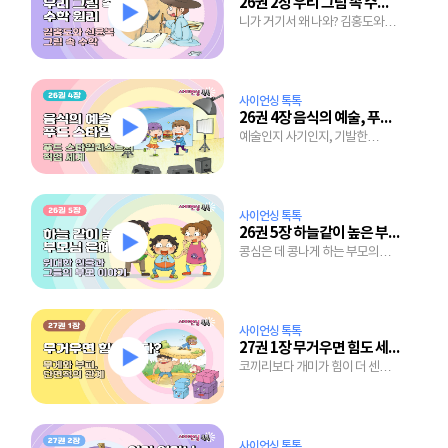
26권 2장 우리 그림 속 수학 원리
니가 거기서 왜 나와? 김홍도와
신윤복의 그림 속 수학 원리
사이언싱 톡톡
26권 4장 음식의 예술, 푸드 스타일링
예술인지 사기인지, 기발한
아이디어가 가득한 음식 꾸미기
비법
사이언싱 톡톡
26권 5장 하늘같이 높은 부모님 은혜
콩심은 데 콩나게 하는 부모의
가르침
사이언싱 톡톡
27권 1장 무거우면 힘도 세다?
코끼리보다 개미가 힘이 더 센
이유는?
사이언싱 톡톡