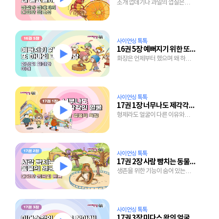
조개 껍데기나 과일의 껍질은
쓸모가 없는 걸까?
사이언싱 톡톡
16권 5장 예뻐지기 위한 또 하나의 피부, 화장
화장은 언제부터 했으며 왜 하는
걸까?
사이언싱 톡톡
17권 1장 너무나도 제각각인 얼굴
형제라도 얼굴이 다른 이유와
다양한 표정을 만드는 윈리는?
사이언싱 톡톡
17권 2장 사람 뺨치는 동물의 얼굴
생존을 위한 기능이 숨어 있는
동물의 특이한 얼굴.
사이언싱 톡톡
17권 3장 미다스 왕의 얼굴을 찾아라!