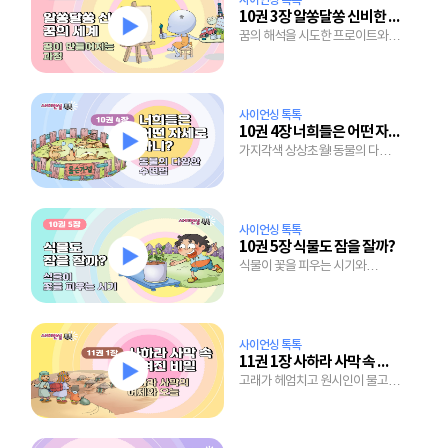
사이언싱 톡톡
10권 3장 알쏭달쏭 신비한 꿈의 세계
꿈의 해석을 시도한 프로이트와
꿈에 대한 놀라운 연구 결과
사이언싱 톡톡
10권 4장 너희들은 어떤 자세로 자니?
가지각색 상상초월! 동물의 다양한
수면법
사이언싱 톡톡
10권 5장 식물도 잠을 잘까?
식물이 꽃을 피우는 시기와
24절기의 의미
사이언싱 톡톡
11권 1장 사하라 사막 속 숨겨진 비밀
고래가 헤엄치고 원시인이 물고기
잡던 사하라 사막의 놀라운 과거