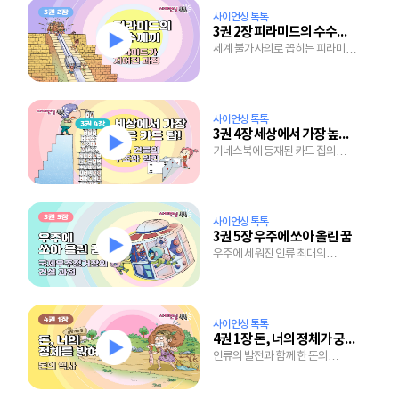
사이언싱 톡톡
3권 2장 피라미드의 수수께끼
세계 불가사의로 꼽히는 피라미드
건설의 미스터리
사이언싱 톡톡
3권 4장 세상에서 가장 높은 카드 탑!
기네스북에 등재된 카드 집의
구조와 핵심 원리
사이언싱 톡톡
3권 5장 우주에 쏘아 올린 꿈
우주에 세워진 인류 최대의
건축물, 국제우주정거장의 건설
과정
사이언싱 톡톡
4권 1장 돈, 너의 정체가 궁금해!
인류의 발전과 함께 한 돈의
파란만장 변천사