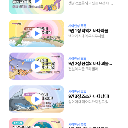
생명 정보를 담고 있는 유전자! 그
비밀을 풀어낸 유전자 지도의 세계
사이언싱 톡톡
9권 1장 백악기 바다괴물
백악기 시대의 무시무시한
바다공룡 총집합!
사이언싱 톡톡
9권 2장 전설의 바다 괴물과 대왕오징어
전설의 괴물 크라켄과
대왕오징어는 브라더?
사이언싱 톡톡
9권 3장 죠스가 나타났다!
상어에 대해 어디까지 알고 있니?
상어에 대한 오해와 진실!
사이언싱 톡톡