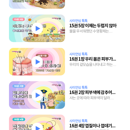
존재이며 옛날에도 전염병이
있었을까?
사이언싱 톡톡
15권 5장 이제는 두렵지 않아
물을 무서워했던 수영황제는
어떻게 두려움을 이겨냈을까?
사이언싱 톡톡
16권 1장 우리 몸은 피부가 지킨다
우리의 겉모습을 나타내고 하는
일도 많은 피부, 그 속을
들여다보자!
사이언싱 톡톡
16권 2장 피부색에 감추어진 비밀
사는 곳에 따라 피부색이 달라지는
이유는 뭘까?
사이언싱 톡톡
16권 4장 껍질이나 껍데기는 왜 필요할까?