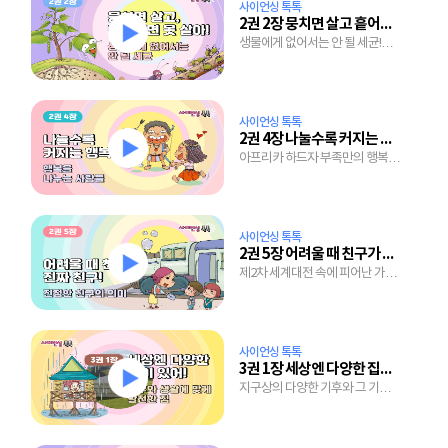
사이언싱 톡톡
2권 2장 뭉치면 살고 흩어지면 못 살아!
생물에게 없어서는 안 될 세균!
세균의 숨겨진 놀라운 역할들
사이언싱 톡톡
2권 4장 나눌수록 커지는 행복
아프리카 하드자 부족만의 행복
비법 엿보기!
사이언싱 톡톡
2권 5장 어려울 때 친구가 진짜 친구!
제2차 세계대전 속에 피어난 가슴
따뜻한 우정이야기
사이언싱 톡톡
3권 1장 세상엔 다양한 집이 있어!
지구상의 다양한 기후와 그 기후에
맞게 발전한 세계의 집들