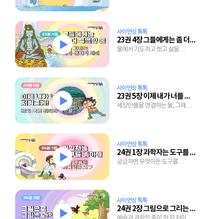
절경을 만드는 물의 두 얼굴
사이언싱 톡톡
23권 4장 그들에게는 좀 더 특별한 물
물에서 기도하고 씻고 삶을
마무리하는 사람들, 당장 마실
물도 없는 사람들
사이언싱 톡톡
23권 5장 이제 내가 너를 지켜줄게
세상만물을 연결하는 물, 그래서
지켜야 하는 물
사이언싱 톡톡
24권 1장 과학자는 도구를 좋아해
궁금하면 무엇이든 도구를
사용해서 도전하면 나도 과학자
사이언싱 톡톡
24권 2장 그림으로 그리는 과학
예술과 과학은 종이 한 장 차이