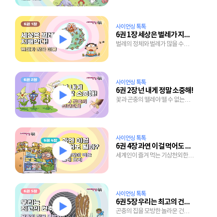
사이언싱 톡톡
6권 1장 세상은 벌레가 지배한다!
벌레의 정체와 벌레가 많을 수밖에
없는 확실한 이유
사이언싱 톡톡
6권 2장 넌 내게 정말 소중해!
꽃과 곤충의 뗄레야 뗄 수 없는
밀월 관계
사이언싱 톡톡
6권 4장 과연 이걸 먹어도 될까?
세계인이 즐겨 먹는 기상천외한
벌레 요리들
사이언싱 톡톡
6권 5장 우리는 최고의 건축가
곤충의 집을 모방한 놀라운 건축의