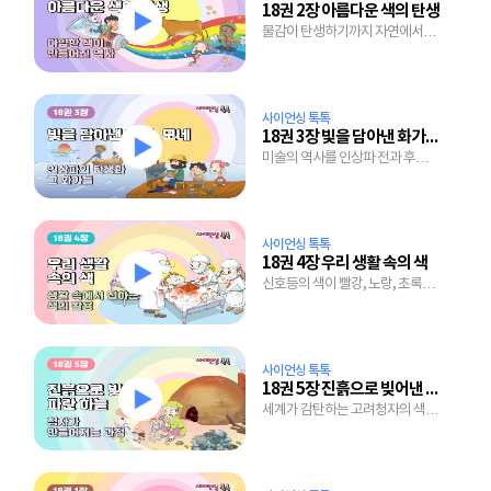
18권 2장 아름다운 색의 탄생
물감이 탄생하기까지 자연에서
색을 찾은 인류의 노력
사이언싱 톡톡
18권 3장 빛을 담아낸 화가, 모네
미술의 역사를 인상파 전과 후로
나누는 이유는?
사이언싱 톡톡
18권 4장 우리 생활 속의 색
신호등의 색이 빨강, 노랑, 초록인
것도 다 이유가 있다.
사이언싱 톡톡
18권 5장 진흙으로 빚어낸 파란 하늘
세계가 감탄하는 고려청자의 색은
왜 그토록 표현하기 힘든 걸까?