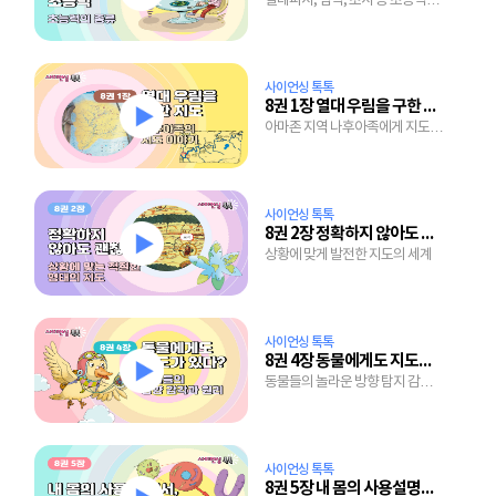
텔레파시, 염력, 초시 등 초능력을
사용하는 사람들
사이언싱 톡톡
8권 1장 열대 우림을 구한 지도
아마존 지역 나후아족에게 지도가
보물인 이유
사이언싱 톡톡
8권 2장 정확하지 않아도 괜찮아!
상황에 맞게 발전한 지도의 세계
사이언싱 톡톡
8권 4장 동물에게도 지도가 있다?
동물들의 놀라운 방향 탐지 감각과
지구 자기장이 미치는 영향
사이언싱 톡톡
8권 5장 내 몸의 사용설명서, 유전자 지도