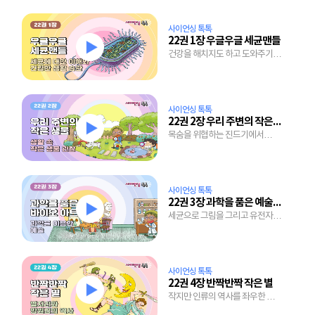
사이언싱 톡톡
22권 1장 우글우글 세균맨들
건강을 해치지도 하고 도와주기도
하는 세균의 두 얼굴
사이언싱 톡톡
22권 2장 우리 주변의 작은 생물
목숨을 위협하는 진드기에서
바다의 식량 플랑크톤까지 작은
생물의 세계
사이언싱 톡톡
22권 3장 과학을 품은 예술, 바이오 아트
세균으로 그림을 그리고 유전자로
초상화 만들기
사이언싱 톡톡
22권 4장 반짝반짝 작은 별
작지만 인류의 역사를 좌우한 별
이야기