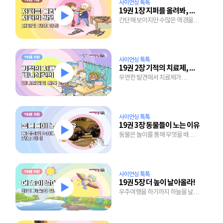
사이언싱 톡톡
19권 1장 지퍼를 올려봐, 지퍼의 발명
간단해 보이지만 수많은 역경을
이겨내고 탄생한 지퍼의 발명 과정
사이언싱 톡톡
19권 2장 기적의 치료제, 페니실린의 탄생
우연한 발견에서 치료제가
되기까지 많은 노력이 담긴
페니실린의 개발 과정
사이언싱 톡톡
19권 3장 동물들이 노는 이유
동물은 놀이를 통해 무엇을 배우는
걸까?
사이언싱 톡톡
19권 5장 더 높이 날아올라!
우주여행을 하기까지 하늘을 날기
위한 수천년에 걸친 노력