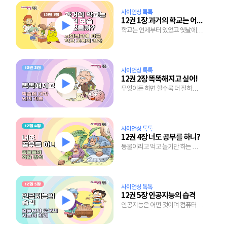
사이언싱 톡톡
12권 1장 과거의 학교는 어떤 모습이었을까?
학교는 언제부터 있었고 옛날에는
무엇을 배웠을까?
사이언싱 톡톡
12권 2장 똑똑해지고 싶어!
무엇이든 하면 할수록 더 잘하는
뇌의 놀라운 능력
사이언싱 톡톡
12권 4장 너도 공부를 하니?
동물이리고 먹고 놀기만 하는 것은
아니랍니다.
사이언싱 톡톡
12권 5장 인공지능의 습격
인공지능은 어떤 것이며 컴퓨터가
스스로 공부하는 시대에 우리의
미래는 어떤 모습일까?