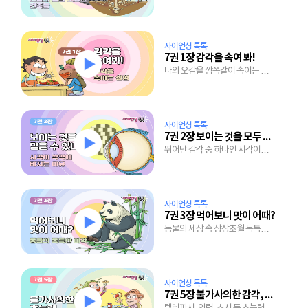
세계
사이언싱 톡톡
7권 1장 감각을 속여 봐!
나의 오감을 깜쪽같이 속이는 실험
이야기
사이언싱 톡톡
7권 2장 보이는 것을 모두 믿을 수 있니?
뛰어난 감각 중 하나인 시각이
착각에 빠지는 이유
사이언싱 톡톡
7권 3장 먹어보니 맛이 어때?
동물의 세상 속 상상초월 독특한
미각의 세계
사이언싱 톡톡
7권 5장 불가사의한 감각, 초능력