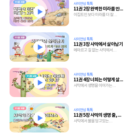
사이언싱 톡톡
11권 2장 완벽한 미라를 만드는 사막
이집트인 보다 미라를 더 잘
만드는 사막의 비밀
사이언싱 톡톡
11권 3장 사막에서 살아남기
메마르고 길 없는 사막에서
살아가는 원주민의 노하우는?
사이언싱 톡톡
11권 4장 너희는 어떻게 살고 있니?
사막에서 생명을 이어가는
생물들의 놀라운 능력
사이언싱 톡톡
11권 5장 사막의 생명 줄, 오아시스
사막에서 물을 담고있는
오아시스는 어떻게 생겨났을까?