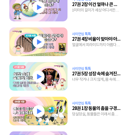
27권 2장 이건 얼마나 큰 걸까?
1미터의 길이가 세상 어디서든
똑같을 수 있는 이유
사이언싱 톡톡
27권 4장 비율이 맞아야 아름답다?
얼굴에서 피라미드까지 아름다워
보이는 비율을 찾아보자
사이언싱 톡톡
27권 5장 성장 속에 숨겨진 비밀
너무 작거나 크지 않게, 몸 속에
감취진 성장 조절 장치
사이언싱 톡톡
28권 1장 동물의 춤을 구경해 볼래?
덩실덩실, 동물들은 이래서 춤을
주지요