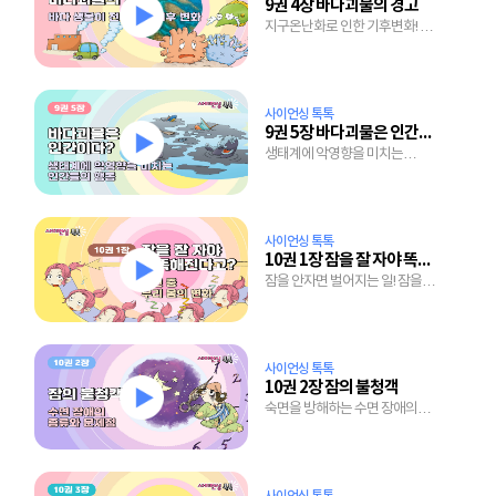
9권 4장 바다괴물의 경고
지구온난화로 인한 기후변화! 바다
생물이 괴물로 변하는 이유!
사이언싱 톡톡
9권 5장 바다괴물은 인간이다?
생태계에 악영향을 미치는
인간들의 어처구니 없는 행동들!
사이언싱 톡톡
10권 1장 잠을 잘 자야 똑똑해진다고?
잠을 안자면 벌어지는 일! 잠을
자는 동안 벌어지는 우리 몸의
변화!
사이언싱 톡톡
10권 2장 잠의 불청객
숙면을 방해하는 수면 장애의
종류와 문제점