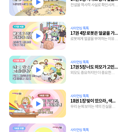
전설을 역사적 사실로 확인시켜준
얼굴 복원 기술의 놀라움.
사이언싱 톡톡
17권 4장 로봇은 얼굴을 가져야 할까?
로봇에게 얼굴을 부여하는 이유와
표정을 짓게하는 기술의 원리는?
사이언싱 톡톡
17권 5장 너도 외모가 고민이니?
외모도 중요하지만 더 중요한
개성을 연출하는 방법은?
사이언싱 톡톡
18권 1장 빛이 있으라, 색이 보일지니
우리 눈에 보이는 색의 진실을
감추고 있는 햇빛 속을
들여다보자.
사이언싱 톡톡