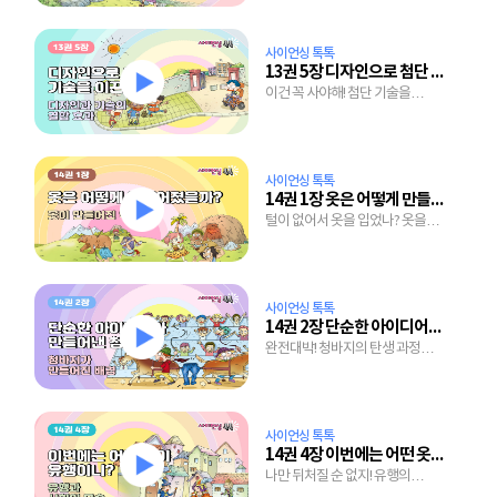
사이언싱 톡톡
13권 5장 디자인으로 첨단 기술을 이끈다
이건 꼭 사야해! 첨단 기술을
이끄는 디자인의 힘
사이언싱 톡톡
14권 1장 옷은 어떻게 만들어졌을까?
털이 없어서 옷을 입었나? 옷을
입어서 털이 빠졌나?
사이언싱 톡톡
14권 2장 단순한 아이디어가 만들어낸 청바지
완전대박! 청바지의 탄생 과정과
인기 비결
사이언싱 톡톡
14권 4장 이번에는 어떤 옷이 유행이니?
나만 뒤처질 순 없지! 유행의
변화와 사회의 모습