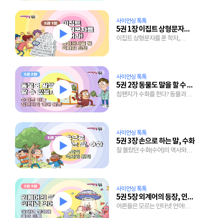
사이언싱 톡톡
5권 1장 이집트 상형문자를 풀어라
이집트 상형문자를 푼 학자,
샹폴리옹의 뜨거운 일생
사이언싱 톡톡
5권 2장 동물도 말을 할 수 있을까?
침팬지가 수화를 한다? 동물과
대화를 나누기 시작하는 세상!
사이언싱 톡톡
5권 3장 손으로 하는 말, 수화
잘 몰랐던 수화(수어)의 역사와
수화 쉽게 따라하는 법
사이언싱 톡톡
5권 5장 외계어의 등장, 인터넷 언어
어른들은 모르는 인터넷 언어!
아무렇게 만들어지지 않는다?