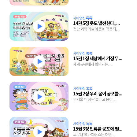
사이언싱 톡톡
14권 5장 옷도 발전한다, 똑똑한 옷
첨단 과학 기술이 옷에 적용되면
벌어지는 일
사이언싱 톡톡
15권 1장 세상에서 가장 무서운 그들!
세계 곳곳에서 확인되는
괴물이야기는 왜 생겨났을까?
사이언싱 톡톡
15권 2장 우리 몸이 공포를 느낄 때
무서울 때 깜짝 놀라고 몸이
떨리는 이유는?
사이언싱 톡톡
15권 3장 인류를 공포에 떨게 한 전염병
코로나19 바이러스는 어떤