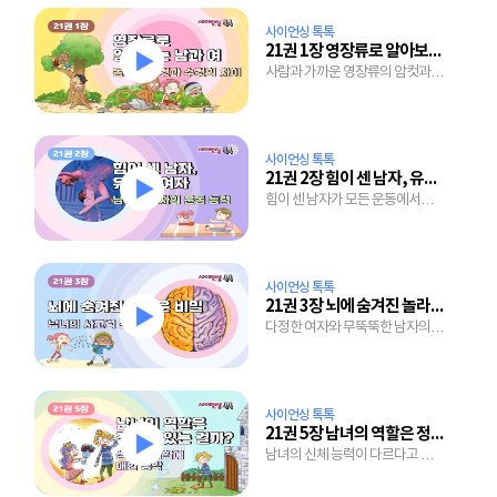
사이언싱 톡톡
21권 1장 영장류로 알아보는 男과 女
사람과 가까운 영장류의 암컷과
수컷은 왜 모습이 다를 걸까?
사이언싱 톡톡
21권 2장 힘이 센 남자, 유연한 여자
힘이 센 남자가 모든 운동에서
여자보다 뛰어나지 않은 이유는
뭘까?
사이언싱 톡톡
21권 3장 뇌에 숨겨진 놀라운 비밀
다정한 여자와 무뚝뚝한 남자의
차이는 뇌 때문?
사이언싱 톡톡
21권 5장 남녀의 역할은 정해져 있는 걸까?
남녀의 신체 능력이 다르다고 하는
일도 달라야 할까?