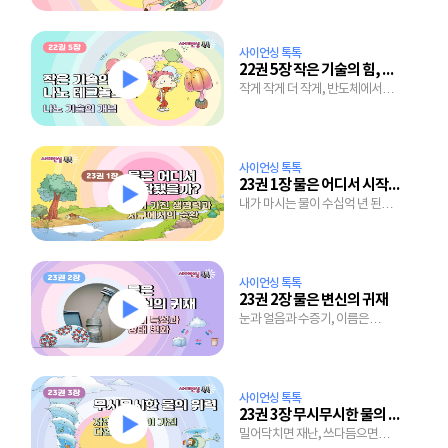
사이언싱 톡톡
22권 5장 작은 기술의 힘, 나노 테크놀로지
작게 작게 더 작게, 반도체에서
치료제까지 미래를 여는 기술
사이언싱 톡톡
23권 1장 물은 어디서 시작됐을까?
내가 마시는 물이 수십억 년 된
물이라고?
사이언싱 톡톡
23권 2장 물은 변신의 귀재
눈과 얼음과 수증기, 이름은
달라도 근본은 하나, 바로 물
사이언싱 톡톡
23권 3장 무시무시한 물의 위력
밀어닥치면 재난, 쓰다듬으면