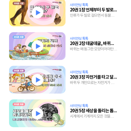
사이언싱 톡톡
20권 1장 언제부터 두 발로 걸었을까?
인류가 두 발로 걸으면서 동물과
달라진 것은?
사이언싱 톡톡
20권 2장 데굴데굴, 바퀴의 탄생
바퀴는 왜 동그란 모양이어야만
할까?
사이언싱 톡톡
20권 3장 자전거를 타고 달려볼까?
바퀴 두 개만으로는 자전거가 될
수 없어
사이언싱 톡톡
20권 5장 세상을 돌리는 톱니바퀴의 힘
시계에서 기계까지 모든 것을
돌리는 톱니바퀴의 정체는?