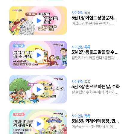
사이언싱 톡톡
5권 1장 이집트 상형문자를 풀어라
이집트 상형문자를 푼 학자,
샹폴리옹의 뜨거운 일생
사이언싱 톡톡
5권 2장 동물도 말을 할 수 있을까?
침팬지가 수화를 한다? 동물과
대화를 나누기 시작하는 세상!
사이언싱 톡톡
5권 3장 손으로 하는 말, 수화
잘 몰랐던 수화(수어)의 역사와
수화 쉽게 따라하는 법
사이언싱 톡톡
5권 5장 외계어의 등장, 인터넷 언어
어른들은 모르는 인터넷 언어!
아무렇게 만들어지지 않는다?