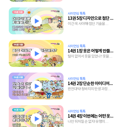
사이언싱 톡톡
13권 5장 디자인으로 첨단 기술을 이끈다
이건 꼭 사야해! 첨단 기술을
이끄는 디자인의 힘
사이언싱 톡톡
14권 1장 옷은 어떻게 만들어졌을까?
털이 없어서 옷을 입었나? 옷을
입어서 털이 빠졌나?
사이언싱 톡톡
14권 2장 단순한 아이디어가 만들어낸 청바지
완전대박! 청바지의 탄생 과정과
인기 비결
사이언싱 톡톡
14권 4장 이번에는 어떤 옷이 유행이니?
나만 뒤처질 순 없지! 유행의
변화와 사회의 모습