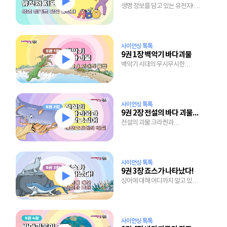
생명 정보를 담고 있는 유전자! 그
비밀을 풀어낸 유전자 지도의 세계
사이언싱 톡톡
9권 1장 백악기 바다괴물
백악기 시대의 무시무시한
바다공룡 총집합!
사이언싱 톡톡
9권 2장 전설의 바다 괴물과 대왕오징어
전설의 괴물 크라켄과
대왕오징어는 브라더?
사이언싱 톡톡
9권 3장 죠스가 나타났다!
상어에 대해 어디까지 알고 있니?
상어에 대한 오해와 진실!
사이언싱 톡톡