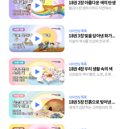
18권 2장 아름다운 색의 탄생
물감이 탄생하기까지 자연에서
색을 찾은 인류의 노력
사이언싱 톡톡
18권 3장 빛을 담아낸 화가, 모네
미술의 역사를 인상파 전과 후로
나누는 이유는?
사이언싱 톡톡
18권 4장 우리 생활 속의 색
신호등의 색이 빨강, 노랑, 초록인
것도 다 이유가 있다.
사이언싱 톡톡
18권 5장 진흙으로 빚어낸 파란 하늘
세계가 감탄하는 고려청자의 색은
왜 그토록 표현하기 힘든 걸까?