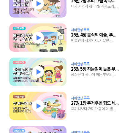
26권 2장 우리 그림 속 수학 원리
니가 거기서 왜 나와? 김홍도와
신윤복의 그림 속 수학 원리
사이언싱 톡톡
26권 4장 음식의 예술, 푸드 스타일링
예술인지 사기인지, 기발한
아이디어가 가득한 음식 꾸미기
비법
사이언싱 톡톡
26권 5장 하늘같이 높은 부모님 은혜
콩심은 데 콩나게 하는 부모의
가르침
사이언싱 톡톡
27권 1장 무거우면 힘도 세다?
코끼리보다 개미가 힘이 더 센
이유는?
사이언싱 톡톡