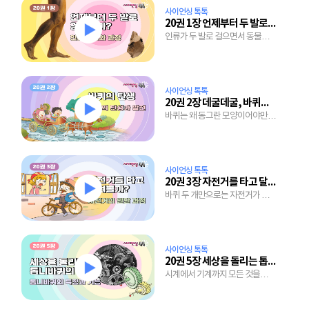
사이언싱 톡톡
20권 1장 언제부터 두 발로 걸었을까?
인류가 두 발로 걸으면서 동물과
달라진 것은?
사이언싱 톡톡
20권 2장 데굴데굴, 바퀴의 탄생
바퀴는 왜 동그란 모양이어야만
할까?
사이언싱 톡톡
20권 3장 자전거를 타고 달려볼까?
바퀴 두 개만으로는 자전거가 될
수 없어
사이언싱 톡톡
20권 5장 세상을 돌리는 톱니바퀴의 힘
시계에서 기계까지 모든 것을
돌리는 톱니바퀴의 정체는?