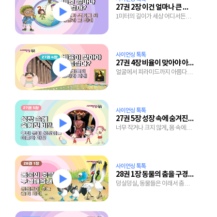
27권 2장 이건 얼마나 큰 걸까?
1미터의 길이가 세상 어디서든
똑같을 수 있는 이유
사이언싱 톡톡
27권 4장 비율이 맞아야 아름답다?
얼굴에서 피라미드까지 아름다워
보이는 비율을 찾아보자
사이언싱 톡톡
27권 5장 성장 속에 숨겨진 비밀
너무 작거나 크지 않게, 몸 속에
감취진 성장 조절 장치
사이언싱 톡톡
28권 1장 동물의 춤을 구경해 볼래?
덩실덩실, 동물들은 이래서 춤을
주지요