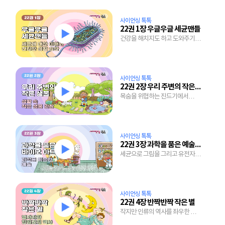
사이언싱 톡톡
22권 1장 우글우글 세균맨들
건강을 해치지도 하고 도와주기도
하는 세균의 두 얼굴
사이언싱 톡톡
22권 2장 우리 주변의 작은 생물
목숨을 위협하는 진드기에서
바다의 식량 플랑크톤까지 작은
생물의 세계
사이언싱 톡톡
22권 3장 과학을 품은 예술, 바이오 아트
세균으로 그림을 그리고 유전자로
초상화 만들기
사이언싱 톡톡
22권 4장 반짝반짝 작은 별
작지만 인류의 역사를 좌우한 별
이야기