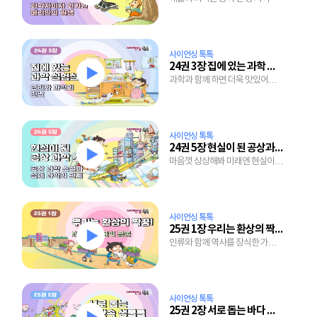
사이언싱 톡톡
24권 3장 집에 있는 과학 실험실, 부엌
과학과 함께 하면 더욱 맛있어지는
요리
사이언싱 톡톡
24권 5장 현실이 된 공상과학 소설
마음껏 상상해봐 미래엔 현실이
될거야
사이언싱 톡톡
25권 1장 우리는 환상의 짝꿍!
인류와 함께 역사를 장식한 가축
이야기
사이언싱 톡톡
25권 2장 서로 돕는 바다 속 생물들