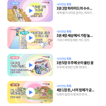
사이언싱 톡톡
3권 2장 피라미드의 수수께끼
세계 불가사의로 꼽히는 피라미드
건설의 미스터리
사이언싱 톡톡
3권 4장 세상에서 가장 높은 카드 탑!
기네스북에 등재된 카드 집의
구조와 핵심 원리
사이언싱 톡톡
3권 5장 우주에 쏘아 올린 꿈
우주에 세워진 인류 최대의
건축물, 국제우주정거장의 건설
과정
사이언싱 톡톡
4권 1장 돈, 너의 정체가 궁금해!
인류의 발전과 함께 한 돈의
파란만장 변천사