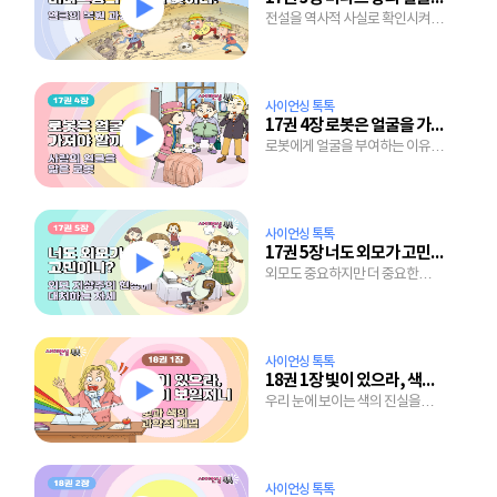
전설을 역사적 사실로 확인시켜준
얼굴 복원 기술의 놀라움.
사이언싱 톡톡
17권 4장 로봇은 얼굴을 가져야 할까?
로봇에게 얼굴을 부여하는 이유와
표정을 짓게하는 기술의 원리는?
사이언싱 톡톡
17권 5장 너도 외모가 고민이니?
외모도 중요하지만 더 중요한
개성을 연출하는 방법은?
사이언싱 톡톡
18권 1장 빛이 있으라, 색이 보일지니
우리 눈에 보이는 색의 진실을
감추고 있는 햇빛 속을
들여다보자.
사이언싱 톡톡