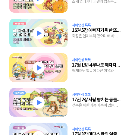
조개 껍데기나 과일의 껍질은
쓸모가 없는 걸까?
사이언싱 톡톡
16권 5장 예뻐지기 위한 또 하나의 피부, 화장
화장은 언제부터 했으며 왜 하는
걸까?
사이언싱 톡톡
17권 1장 너무나도 제각각인 얼굴
형제라도 얼굴이 다른 이유와
다양한 표정을 만드는 윈리는?
사이언싱 톡톡
17권 2장 사람 뺨치는 동물의 얼굴
생존을 위한 기능이 숨어 있는
동물의 특이한 얼굴.
사이언싱 톡톡
17권 3장 미다스 왕의 얼굴을 찾아라!