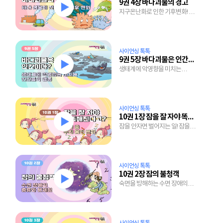
9권 4장 바다괴물의 경고
지구온난화로 인한 기후변화! 바다
생물이 괴물로 변하는 이유!
사이언싱 톡톡
9권 5장 바다괴물은 인간이다?
생태계에 악영향을 미치는
인간들의 어처구니 없는 행동들!
사이언싱 톡톡
10권 1장 잠을 잘 자야 똑똑해진다고?
잠을 안자면 벌어지는 일! 잠을
자는 동안 벌어지는 우리 몸의
변화!
사이언싱 톡톡
10권 2장 잠의 불청객
숙면을 방해하는 수면 장애의
종류와 문제점