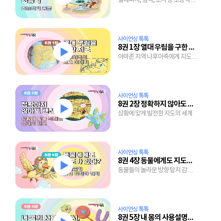
텔레파시, 염력, 초시 등 초능력을
사용하는 사람들
사이언싱 톡톡
8권 1장 열대 우림을 구한 지도
아마존 지역 나후아족에게 지도가
보물인 이유
사이언싱 톡톡
8권 2장 정확하지 않아도 괜찮아!
상황에 맞게 발전한 지도의 세계
사이언싱 톡톡
8권 4장 동물에게도 지도가 있다?
동물들의 놀라운 방향 탐지 감각과
지구 자기장이 미치는 영향
사이언싱 톡톡
8권 5장 내 몸의 사용설명서, 유전자 지도