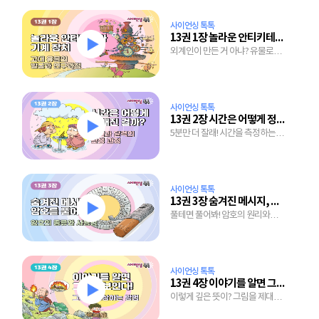
사이언싱 톡톡
13권 1장 놀라운 안티키테라 기계 장치
외계인이 만든 거 아냐? 유물로
알아보는 고대의 기술
사이언싱 톡톡
13권 2장 시간은 어떻게 정해진 걸까?
5분만 더 잘래! 시간을 측정하는
기막힌 방법
사이언싱 톡톡
13권 3장 숨겨진 메시지, 암호를 풀어라
풀테면 풀어봐! 암호의 원리와
종류 엿보기
사이언싱 톡톡
13권 4장 이야기를 알면 그림이 보인다!
이렇게 깊은 뜻이? 그림을 제대로
이해하는 간단한 방법