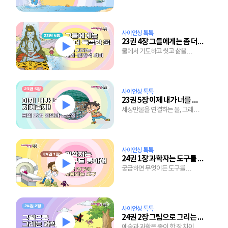
절경을 만드는 물의 두 얼굴
사이언싱 톡톡
23권 4장 그들에게는 좀 더 특별한 물
물에서 기도하고 씻고 삶을
마무리하는 사람들, 당장 마실
물도 없는 사람들
사이언싱 톡톡
23권 5장 이제 내가 너를 지켜줄게
세상만물을 연결하는 물, 그래서
지켜야 하는 물
사이언싱 톡톡
24권 1장 과학자는 도구를 좋아해
궁금하면 무엇이든 도구를
사용해서 도전하면 나도 과학자
사이언싱 톡톡
24권 2장 그림으로 그리는 과학
예술과 과학은 종이 한 장 차이