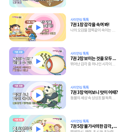
세계
사이언싱 톡톡
7권 1장 감각을 속여 봐!
나의 오감을 깜쪽같이 속이는 실험
이야기
사이언싱 톡톡
7권 2장 보이는 것을 모두 믿을 수 있니?
뛰어난 감각 중 하나인 시각이
착각에 빠지는 이유
사이언싱 톡톡
7권 3장 먹어보니 맛이 어때?
동물의 세상 속 상상초월 독특한
미각의 세계
사이언싱 톡톡
7권 5장 불가사의한 감각, 초능력