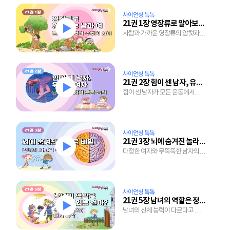
사이언싱 톡톡
21권 1장 영장류로 알아보는 男과 女
사람과 가까운 영장류의 암컷과
수컷은 왜 모습이 다를 걸까?
사이언싱 톡톡
21권 2장 힘이 센 남자, 유연한 여자
힘이 센 남자가 모든 운동에서
여자보다 뛰어나지 않은 이유는
뭘까?
사이언싱 톡톡
21권 3장 뇌에 숨겨진 놀라운 비밀
다정한 여자와 무뚝뚝한 남자의
차이는 뇌 때문?
사이언싱 톡톡
21권 5장 남녀의 역할은 정해져 있는 걸까?
남녀의 신체 능력이 다르다고 하는
일도 달라야 할까?