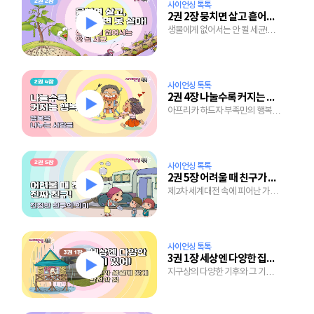
사이언싱 톡톡
2권 2장 뭉치면 살고 흩어지면 못 살아!
생물에게 없어서는 안 될 세균!
세균의 숨겨진 놀라운 역할들
사이언싱 톡톡
2권 4장 나눌수록 커지는 행복
아프리카 하드자 부족만의 행복
비법 엿보기!
사이언싱 톡톡
2권 5장 어려울 때 친구가 진짜 친구!
제2차 세계대전 속에 피어난 가슴
따뜻한 우정이야기
사이언싱 톡톡
3권 1장 세상엔 다양한 집이 있어!
지구상의 다양한 기후와 그 기후에
맞게 발전한 세계의 집들