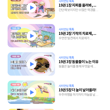
사이언싱 톡톡
19권 1장 지퍼를 올려봐, 지퍼의 발명
간단해 보이지만 수많은 역경을
이겨내고 탄생한 지퍼의 발명 과정
사이언싱 톡톡
19권 2장 기적의 치료제, 페니실린의 탄생
우연한 발견에서 치료제가
되기까지 많은 노력이 담긴
페니실린의 개발 과정
사이언싱 톡톡
19권 3장 동물들이 노는 이유
동물은 놀이를 통해 무엇을 배우는
걸까?
사이언싱 톡톡
19권 5장 더 높이 날아올라!
우주여행을 하기까지 하늘을 날기
위한 수천년에 걸친 노력