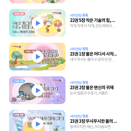
사이언싱 톡톡
22권 5장 작은 기술의 힘, 나노 테크놀로지
작게 작게 더 작게, 반도체에서
치료제까지 미래를 여는 기술
사이언싱 톡톡
23권 1장 물은 어디서 시작됐을까?
내가 마시는 물이 수십억 년 된
물이라고?
사이언싱 톡톡
23권 2장 물은 변신의 귀재
눈과 얼음과 수증기, 이름은
달라도 근본은 하나, 바로 물
사이언싱 톡톡
23권 3장 무시무시한 물의 위력
밀어닥치면 재난, 쓰다듬으면