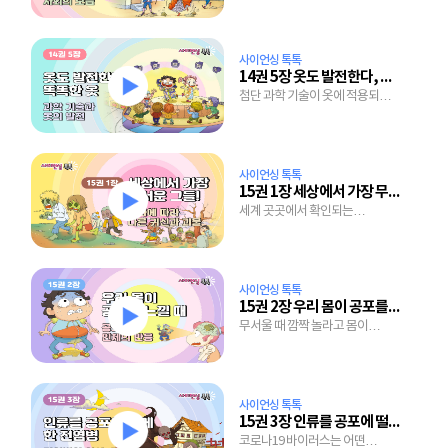
사이언싱 톡톡
14권 5장 옷도 발전한다, 똑똑한 옷
첨단 과학 기술이 옷에 적용되면
벌어지는 일
사이언싱 톡톡
15권 1장 세상에서 가장 무서운 그들!
세계 곳곳에서 확인되는
괴물이야기는 왜 생겨났을까?
사이언싱 톡톡
15권 2장 우리 몸이 공포를 느낄 때
무서울 때 깜짝 놀라고 몸이
떨리는 이유는?
사이언싱 톡톡
15권 3장 인류를 공포에 떨게 한 전염병
코로나19 바이러스는 어떤