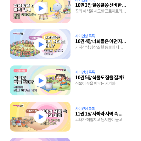
사이언싱 톡톡
10권 3장 알쏭달쏭 신비한 꿈의 세계
꿈의 해석을 시도한 프로이트와
꿈에 대한 놀라운 연구 결과
사이언싱 톡톡
10권 4장 너희들은 어떤 자세로 자니?
가지각색 상상초월! 동물의 다양한
수면법
사이언싱 톡톡
10권 5장 식물도 잠을 잘까?
식물이 꽃을 피우는 시기와
24절기의 의미
사이언싱 톡톡
11권 1장 사하라 사막 속 숨겨진 비밀
고래가 헤엄치고 원시인이 물고기
잡던 사하라 사막의 놀라운 과거