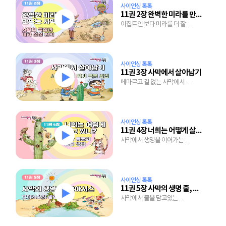
사이언싱 톡톡
11권 2장 완벽한 미라를 만드는 사막
이집트인 보다 미라를 더 잘
만드는 사막의 비밀
사이언싱 톡톡
11권 3장 사막에서 살아남기
메마르고 길 없는 사막에서
살아가는 원주민의 노하우는?
사이언싱 톡톡
11권 4장 너희는 어떻게 살고 있니?
사막에서 생명을 이어가는
생물들의 놀라운 능력
사이언싱 톡톡
11권 5장 사막의 생명 줄, 오아시스
사막에서 물을 담고있는
오아시스는 어떻게 생겨났을까?