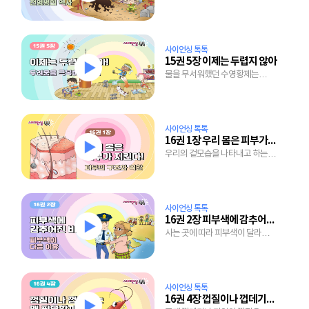
존재이며 옛날에도 전염병이
있었을까?
사이언싱 톡톡
15권 5장 이제는 두렵지 않아
물을 무서워했던 수영황제는
어떻게 두려움을 이겨냈을까?
사이언싱 톡톡
16권 1장 우리 몸은 피부가 지킨다
우리의 겉모습을 나타내고 하는
일도 많은 피부, 그 속을
들여다보자!
사이언싱 톡톡
16권 2장 피부색에 감추어진 비밀
사는 곳에 따라 피부색이 달라지는
이유는 뭘까?
사이언싱 톡톡
16권 4장 껍질이나 껍데기는 왜 필요할까?