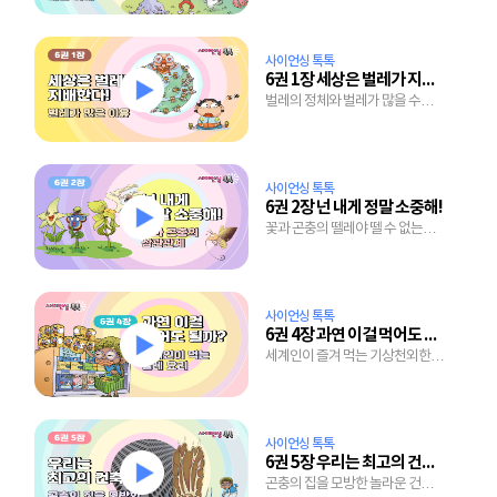
사이언싱 톡톡
6권 1장 세상은 벌레가 지배한다!
벌레의 정체와 벌레가 많을 수밖에
없는 확실한 이유
사이언싱 톡톡
6권 2장 넌 내게 정말 소중해!
꽃과 곤충의 뗄레야 뗄 수 없는
밀월 관계
사이언싱 톡톡
6권 4장 과연 이걸 먹어도 될까?
세계인이 즐겨 먹는 기상천외한
벌레 요리들
사이언싱 톡톡
6권 5장 우리는 최고의 건축가
곤충의 집을 모방한 놀라운 건축의