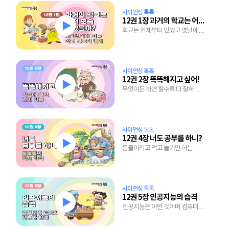
사이언싱 톡톡
12권 1장 과거의 학교는 어떤 모습이었을까?
학교는 언제부터 있었고 옛날에는
무엇을 배웠을까?
사이언싱 톡톡
12권 2장 똑똑해지고 싶어!
무엇이든 하면 할수록 더 잘하는
뇌의 놀라운 능력
사이언싱 톡톡
12권 4장 너도 공부를 하니?
동물이리고 먹고 놀기만 하는 것은
아니랍니다.
사이언싱 톡톡
12권 5장 인공지능의 습격
인공지능은 어떤 것이며 컴퓨터가
스스로 공부하는 시대에 우리의
미래는 어떤 모습일까?