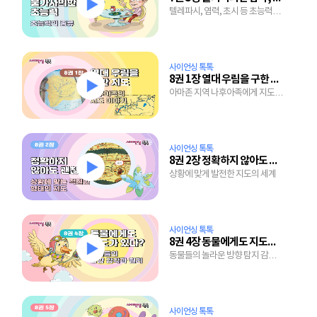
텔레파시, 염력, 초시 등 초능력을
사용하는 사람들
사이언싱 톡톡
8권 1장 열대 우림을 구한 지도
아마존 지역 나후아족에게 지도가
보물인 이유
사이언싱 톡톡
8권 2장 정확하지 않아도 괜찮아!
상황에 맞게 발전한 지도의 세계
사이언싱 톡톡
8권 4장 동물에게도 지도가 있다?
동물들의 놀라운 방향 탐지 감각과
지구 자기장이 미치는 영향
사이언싱 톡톡