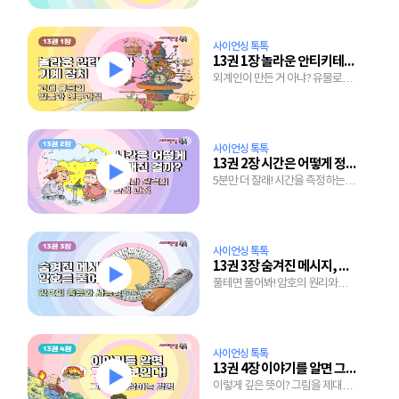
미래는 어떤 모습일까?
사이언싱 톡톡
13권 1장 놀라운 안티키테라 기계 장치
외계인이 만든 거 아냐? 유물로
알아보는 고대의 기술
사이언싱 톡톡
13권 2장 시간은 어떻게 정해진 걸까?
5분만 더 잘래! 시간을 측정하는
기막힌 방법
사이언싱 톡톡
13권 3장 숨겨진 메시지, 암호를 풀어라
풀테면 풀어봐! 암호의 원리와
종류 엿보기
사이언싱 톡톡
13권 4장 이야기를 알면 그림이 보인다!
이렇게 깊은 뜻이? 그림을 제대로