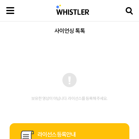
사이언싱 톡톡
보유한 영상이 아닙니다. 라이선스를 등록해 주세요.
라이선스 등록안내